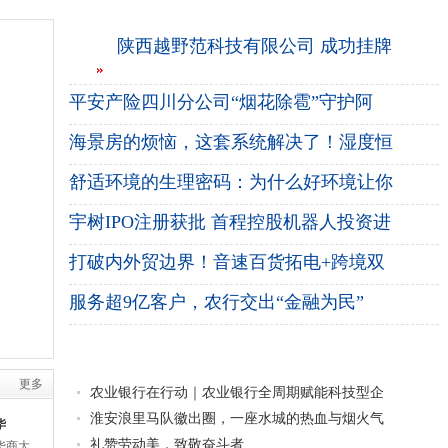
陕西越野范科技有限公司 成功挂牌
平安产险四川分公司“烟花除雹”守护阿
海景房的烦恼，这套系统解决了！湿度恒
舒适环境的生理密码：为什么好环境让你
宇树IPO注册获批 首程控股机器人投资进
打破内外贸边界！音速百货拓电+跨境双
服务超9亿客户，农行交出“金融为民”
更多
农业银行在行动｜农业银行全周期赋能科技型企
淮安浪里马队徽出圈，一座水城的热血与烟火气
华
礼赞劳动美，致敬奋斗者
华商大