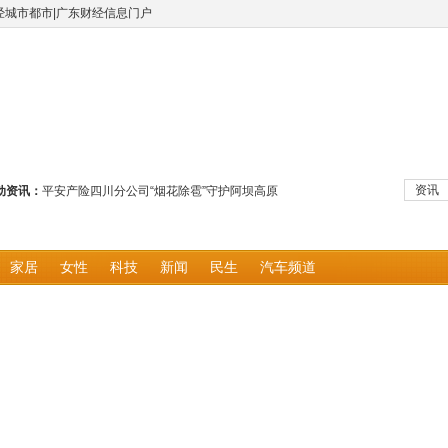
经城市都市|广东财经信息门户
资讯
动资讯：
平安产险四川分公司“烟花除雹”守护阿坝高原
海景房的烦恼，这套系统解决了！湿度恒定的家
舒适环境的生理密码：为什么好环境让你更幸福
宇树IPO注册获批 首程控股机器人投资进入价值
家居
女性
科技
新闻
民生
汽车频道
打破内外贸边界！音速百货拓电+跨境双赛道，
服务超9亿客户，农行交出“金融为民”答卷
农业银行在行动｜农业银行全周期赋能科技型企
淮安浪里马队徽出圈，一座水城的热血与烟火气
礼赞劳动美，致敬奋斗者
陕西越野范科技有限公司 成功挂牌上海股权托