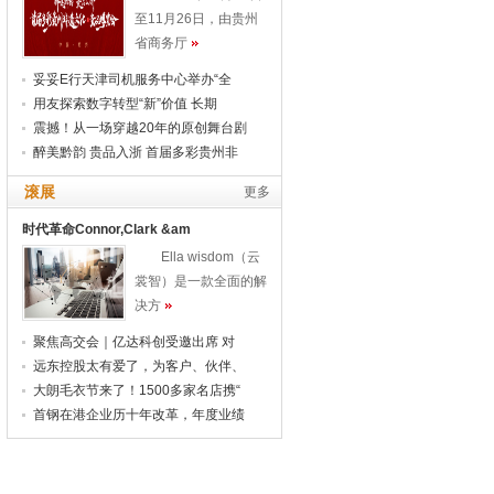
至11月26日，由贵州
省商务厅
妥妥E行天津司机服务中心举办“全
用友探索数字转型“新”价值 长期
震撼！从一场穿越20年的原创舞台剧
醉美黔韵 贵品入浙 首届多彩贵州非
滚展
更多
时代革命Connor,Clark &am
Ella wisdom（云
裳智）是一款全面的解
决方
聚焦高交会｜亿达科创受邀出席 对
远东控股太有爱了，为客户、伙伴、
大朗毛衣节来了！1500多家名店携“
首钢在港企业历十年改革，年度业绩