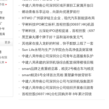
侨领
中建八局华南公司深圳区域开展职工家属开放日
燃动青春乐享运动，向新向优逐梦前行
字
HTWO 广州获评链主企业，现代汽车新能源布局
费发
”
宇树科技IPO树立标杆,首程控股(00697.HK)机器
十年
宇树科技、云深处IPO进程提速，首程控股（697
圆满
黑芝麻丸哪个牌子好？温和滋补恢复元气
更多
其他家在接入龙虾的时候，快手默默上线了一套
Sun Life永明与生产力学院合办高净值及财富继
司
中建八局华南公司深圳分公司青年志愿服务队护
份有限
中建八局承建的深圳机场综合配套保障楼项目顺
以来
smart品牌之夜重磅启幕，精灵2号概念车与精灵
smart精灵6号全球首次亮相 重塑豪华掀背轿车
中建八局华南公司深圳分公司与深圳机场集团开
中建八局华南公司深圳分公司组织开展春日踏青
首程控股(0697.HK)分红回购并举 8年累计回馈